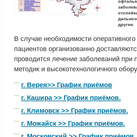
офтальм
заболева
отслойка
дальноз
другие.
В случае необходимости оперативного
пациентов организованно доставляются
проводится лечение заболеваний при
методик и высокотехнологичного обор
г. Верея>> График приёмов
г. Кашира >> График приёмов.
г. Климовск >> График приёмов.
г. Можайск >> График приёмов.
г. Московский >> График приёмов.