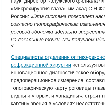
наук, директор Калужского филиала
«Микрохирургия глаза» им.акад.С.Н.Ф
России: «
Эта система позволяет наст
согласно топографическим изменения
роговой оболочки идеально энергети
на локальные точки. Мы получаем ид
<
Специалисты отделения оптико-реконс
рефракционной хирургии
используя вы
инновационное диагностическое обору
предоперационное измерение: состав
топографическую карту роговицы глаза
видны и «горы», и «впадины», строят 
картину зрения в условиях недостаточ