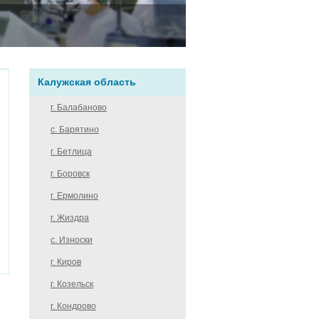
Калужская область
г. Балабаново
с. Барятино
г. Бетлица
г. Боровск
г. Ермолино
г. Жиздра
с. Износки
г. Киров
г. Козельск
г. Кондрово