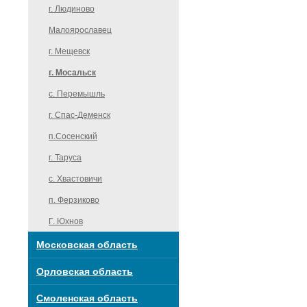
г. Людиново
Малоярославец
г. Мещевск
г. Мосальск
с. Перемышль
г. Спас-Деменск
п.Сосенский
г. Таруса
c. Хвастовичи
п. Ферзиково
Г. Юхнов
Московская область
Орловская область
Смоленская область