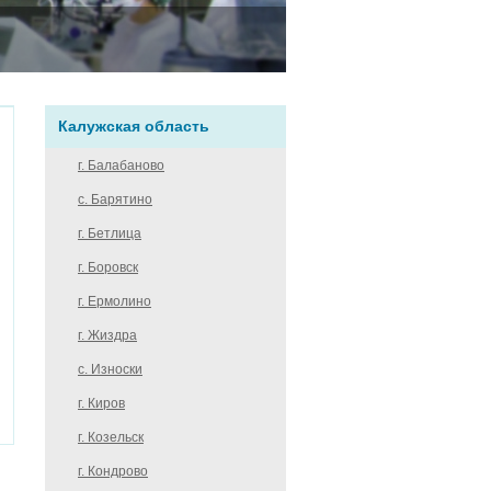
Калужская область
г. Балабаново
с. Барятино
г. Бетлица
г. Боровск
г. Ермолино
г. Жиздра
с. Износки
г. Киров
г. Козельск
г. Кондрово