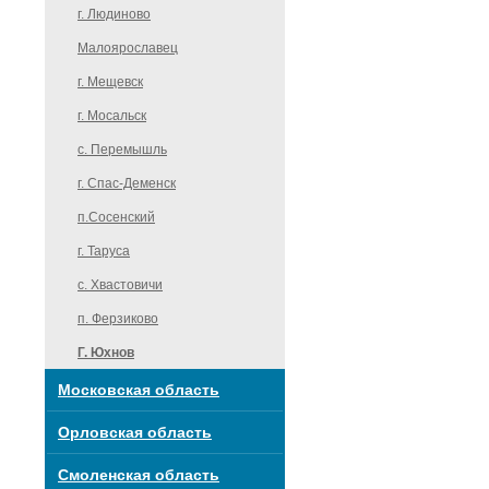
г. Людиново
Малоярославец
г. Мещевск
г. Мосальск
с. Перемышль
г. Спас-Деменск
п.Сосенский
г. Таруса
c. Хвастовичи
п. Ферзиково
Г. Юхнов
Московская область
Орловская область
Смоленская область