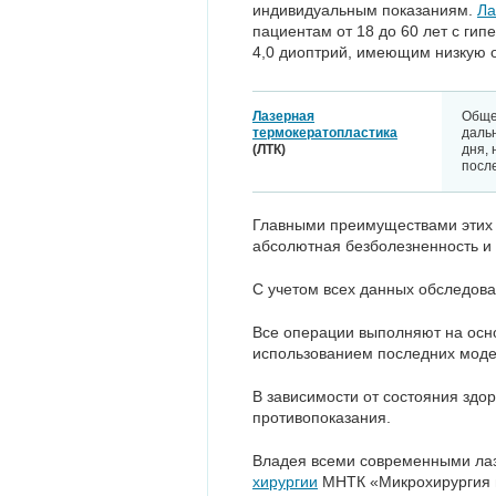
индивидуальным показаниям.
Ла
пациентам от 18 до 60 лет с гип
4,0 диоптрий, имеющим низкую ос
Лазерная
Обще
термокератопластика
даль
(ЛТК)
дня, 
посл
Главными преимуществами этих 
абсолютная безболезненность и 
С учетом всех данных обследова
Все операции выполняют на осно
использованием последних моде
В зависимости от состояния здо
противопоказания.
Владея всеми современными ла
хирургии
МНТК «Микрохирургия г