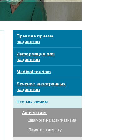
Правила приема
пациентов
Информация для
пациентов
Medical tourism
Лечение иностранных
пациентов
Что мы лечим
Астигматизм
Диагностика астигматизма
Памятка пациенту