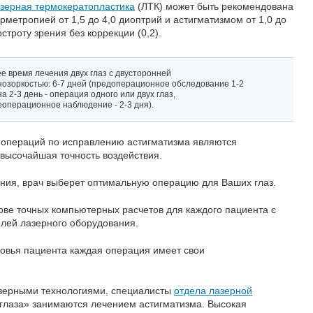
зерная термокератопластика
(ЛТК) может быть рекомендована
ерметропией от 1,5 до 4,0 диоптрий и астигматизмом от 1,0 до
троту зрения без коррекции (0,2).
е время лечения двух глаз с двусторонней
нозоркостью: 6-7 дней (предоперационное обследование 1-2
на 2-3 день - операция одного или двух глаз,
еоперационное наблюдение - 2-3 дня).
операций по исправлению астигматизма являются
высочайшая точность воздействия.
ния, врач выберет оптимальную операцию для Ваших глаз.
ве точных компьютерных расчетов для каждого пациента с
лей лазерного оборудования.
ровья пациента каждая операция имеет свои
зерными технологиями, специалисты
отдела лазерной
лаза» занимаются лечением астигматизма. Высокая