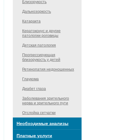
Близорукость
Дальнозоркость
Катаракта
Кератоконус и другие
патологии роговицы
Детская патология
Прогрессирующая
близорукость у детей
Ретинопатия недоношенных
Глаукома
Диабет глаза
Заболевания зрительного
нерва и зрительного пути
Отслойка сетчатки
Необходимые анализы
Платные услуги