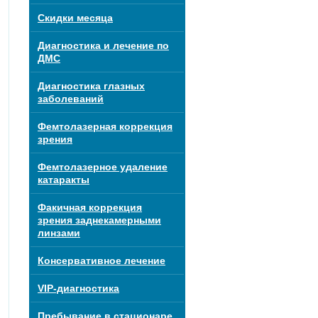
Скидки месяца
Диагностика и лечение по
ДМС
Диагностика глазных
заболеваний
Фемтолазерная коррекция
зрения
Фемтолазерное удаление
катаракты
Факичная коррекция
зрения заднекамерными
линзами
Консервативное лечение
VIP-диагностика
Пребывание в стационаре